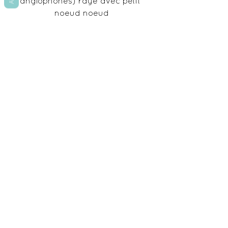
anglophones) rayé avec petit 
noeud noeud