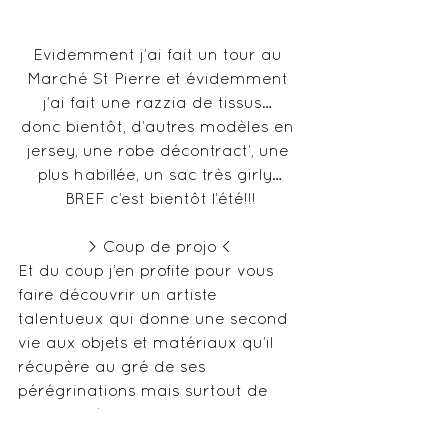
Evidemment j’ai fait un tour au 
Marché St Pierre et évidemment 
j’ai fait une razzia de tissus… 
donc bientôt, d’autres modèles en 
jersey, une robe décontract’, une 
plus habillée, un sac très girly…
BREF c’est bientôt l’été!!!
> Coup de projo <
Et du coup j’en profite pour vous 
faire découvrir un artiste 
talentueux qui donne une second 
vie aux objets et matériaux qu’il 
récupère au gré de ses 
pérégrinations mais surtout de 
ses plongées. Sa marque s’appelle 
Bois de Lune, il est originaire de 