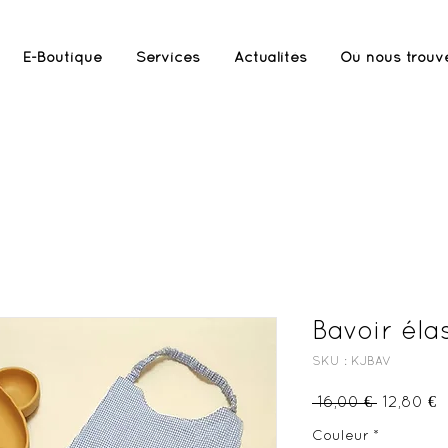
E-Boutique
Services
Actualités
Où nous trouv
duit n'est plus disponible, je réalise sur commande
Bavoir éla
SKU : KJBAV
Prix
P
 16,00 € 
12,80 €
original
p
Couleur
*