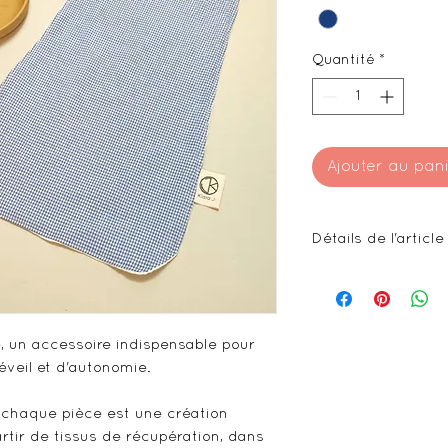
Quantité
*
Ajouter au pan
Détails de l'article
Tissu de récupér
Double gaze ou
Elastique plat
, un accessoire indispensable pour
25x40cm
éveil et d'autonomie.
30g
 chaque pièce est une création
rtir de tissus de récupération, dans