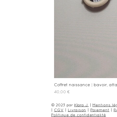
Coffret naissance : bavoir, a
Prix
40,00 €
© 2023 par
Klara J.
|
Mentions lé
|
CGV
|
Livraison
|
Paiement
|
R
Politique de confidentialité