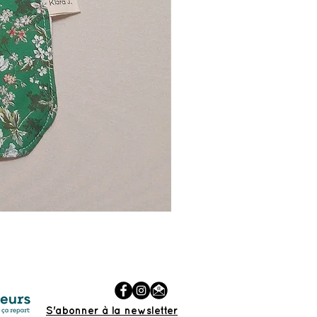
Bavoir à barbe
Prix
35,00 €
S'abonner à la newsletter