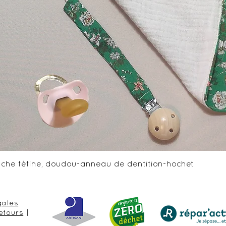
Aperçu rapide
ttache tétine, doudou-anneau de dentition-hochet
gales
etours
|