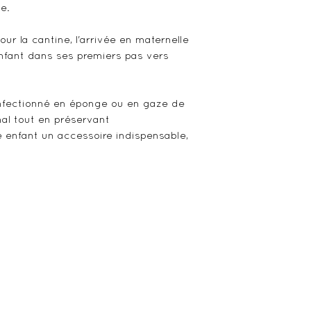
e.
pour la cantine, l'arrivée en maternelle
fant dans ses premiers pas vers
 confectionné en éponge ou en gaze de
mal tout en préservant
e enfant un accessoire indispensable,