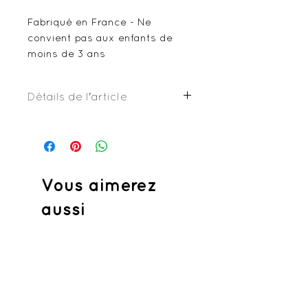
Fabriqué en France - Ne
convient pas aux enfants de
moins de 3 ans
Détails de l'article
Coton à colorier
Coton
Passepoil
Thermocollant
Bouton pression plastique
Vous aimerez
aussi