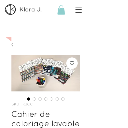
Sur commande :
Si le produit n'est
plus disponible, je réalise sur
commande. Contactez-moi
ici
SKU : KJCC
Cahier de
coloriage lavable