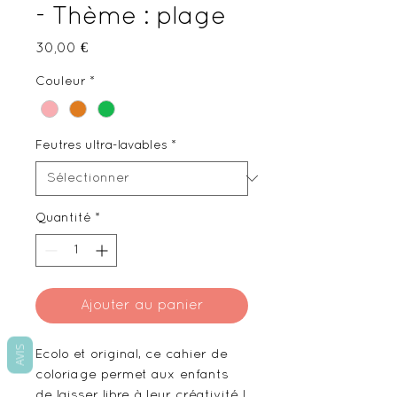
- Thème : plage
Prix
30,00 €
Couleur
*
Feutres ultra-lavables
*
Quantité
*
Ajouter au panier
AVIS
Ecolo et original, ce cahier de
coloriage permet aux enfants
de laisser libre à leur créativité !