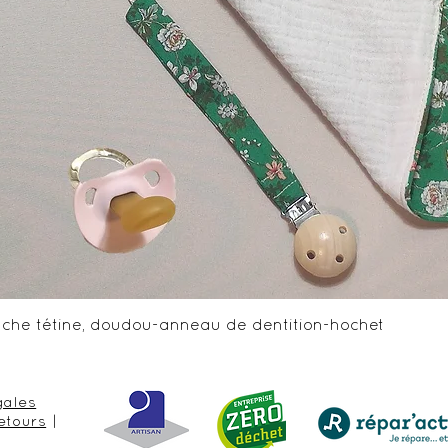
Aperçu rapide
ttache tétine, doudou-anneau de dentition-hochet
gales
etours
|