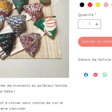
Quantité
*
Ajouter au pan
Détails de l'article
Bachette coton
Ruban sergé co
Rembourrage (ti
Clip métallique
iter de moments en extérieur famille
ie table !
10x10 cm
200g
ot à utiliser sans crainte de voir la
verre s'envoler.