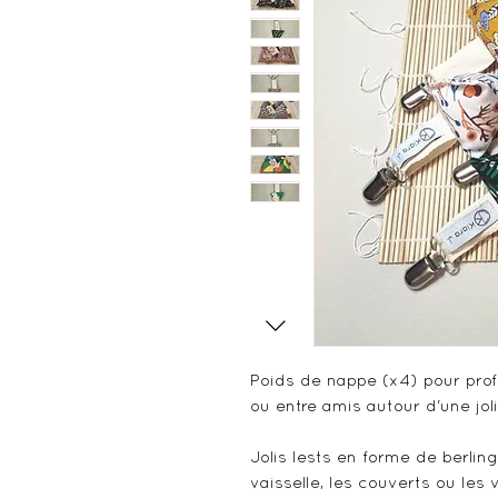
Poids de nappe (x4) pour prof
ou entre amis autour d'une jol
Jolis lests en forme de berling
vaisselle, les couverts ou les 