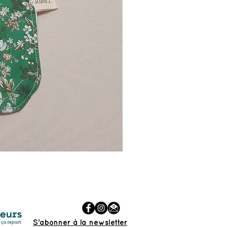
Bavoir à barbe
Prix
35,00 €
S'abonner à la newsletter