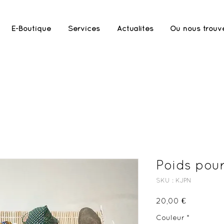
E-Boutique
Services
Actualités
Où nous trouv
duit n'est plus disponible, je réalise sur commande
Poids pou
SKU : KJPN
Prix
20,00 €
Couleur
*