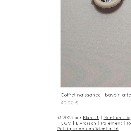
Coffret naissance : bavoir, a
Prix
40,00 €
© 2023 par
Klara J.
|
Mentions lé
|
CGV
|
Livraison
|
Paiement
|
R
Politique de confidentialité