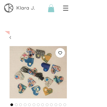
Sur commande :
Si le produit n'est
plus disponible, je réalise sur
commande. Contactez-moi
ici