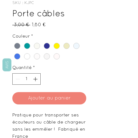
SKU : KJPC
Porte câbles
Prix
Prix
 3,00 € 
1,80 €
original
promotionnel
Couleur
*
AVIS
Quantité
*
Ajouter au panier
Pratique pour transporter ses
écouteurs ou câble de chargeur
sans les emmêler ! Fabriqué en
France